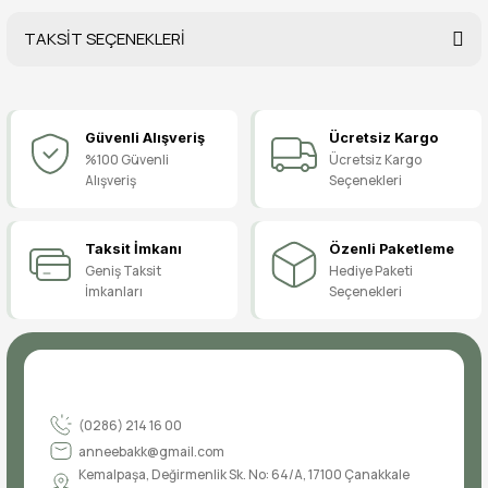
TAKSİT SEÇENEKLERİ
Bu ürüne ilk yorumu siz yapın!
Güvenli Alışveriş
Ücretsiz Kargo
Yorum Yaz
%100 Güvenli
Ücretsiz Kargo
Alışveriş
Seçenekleri
Taksit İmkanı
Özenli Paketleme
Geniş Taksit
Hediye Paketi
İmkanları
Seçenekleri
(0286) 214 16 00
anneebakk@gmail.com
Kemalpaşa, Değirmenlik Sk. No: 64/A, 17100 Çanakkale