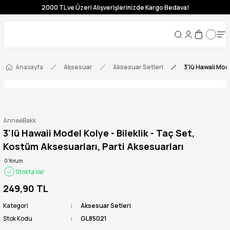
2000 TL ve Üzeri Alışverişlerinizde Kargo Bedava!
Anasayfa
Aksesuar
Aksesuar Setleri
3'lü Hawaii Mode
AnneeBakk
3'lü Hawaii Model Kolye - Bileklik - Taç Set,
Kostüm Aksesuarları, Parti Aksesuarları
0 Yorum
Stokta Var
249,90 TL
Kategori
Aksesuar Setleri
Stok Kodu
GL85021