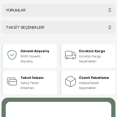
YORUMLAR
TAKSİT SEÇENEKLERİ
Bu ürüne ilk yorumu siz yapın!
Güvenli Alışveriş
Ücretsiz Kargo
Yorum Yaz
%100 Güvenli
Ücretsiz Kargo
Alışveriş
Seçenekleri
Taksit İmkanı
Özenli Paketleme
Geniş Taksit
Hediye Paketi
İmkanları
Seçenekleri