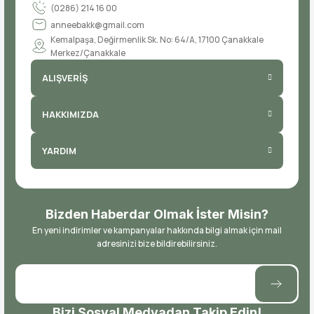
(0286) 214 16 00
anneebakk@gmail.com
Kemalpaşa, Değirmenlik Sk. No: 64/A, 17100 Çanakkale
Merkez/Çanakkale
ALIŞVERİŞ
HAKKIMIZDA
YARDIM
Bizden Haberdar Olmak İster Misin?
En yeni indirimler ve kampanyalar hakkında bilgi almak için mail
adresinizi bize bildirebilirsiniz.
Bizi Sosyal Medyadan Takip Edin!