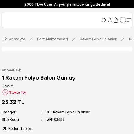
2000 TL ve Üzeri Alışverişlerinizde Kargo Bedava!
Anasayfa
Parti Malzemeleri
Rakam Folyo Balonlar
16'
AnneeBakk
1 Rakam Folyo Balon Gümüş
0 Yorum
Stokta Yok
25,32 TL
Kategori
16'' Rakam Folyo Balonlar
Stok Kodu
AFRS3457
Beden Tablosu