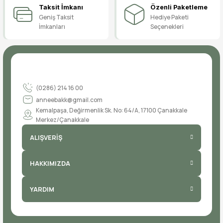
Taksit İmkanı
Özenli Paketleme
Geniş Taksit
Hediye Paketi
İmkanları
Seçenekleri
(0286) 214 16 00
anneebakk@gmail.com
Kemalpaşa, Değirmenlik Sk. No: 64/A, 17100 Çanakkale
Merkez/Çanakkale
ALIŞVERİŞ
HAKKIMIZDA
YARDIM