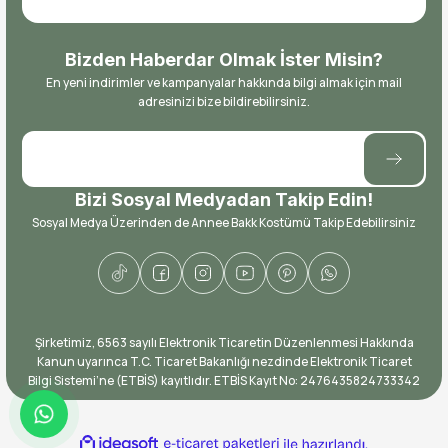
Bizden Haberdar Olmak İster Misin?
En yeni indirimler ve kampanyalar hakkında bilgi almak için mail
adresinizi bize bildirebilirsiniz.
Bizi Sosyal Medyadan Takip Edin!
Sosyal Medya Üzerinden de Annee Bakk Kostümü Takip Edebilirsiniz
​Şirketimiz, 6563 sayılı Elektronik Ticaretin Düzenlenmesi Hakkında
Kanun uyarınca T.C. Ticaret Bakanlığı nezdinde Elektronik Ticaret
Bilgi Sistemi’ne (ETBİS) kayıtlıdır. ETBİS Kayıt No: ​2476435824733342
ideasoft
ile
e-