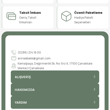
Taksit İmkanı
Özenli Paketleme
Geniş Taksit
Hediye Paketi
İmkanları
Seçenekleri
(0286) 214 16 00
anneebakk@gmail.com
Kemalpaşa, Değirmenlik Sk. No: 64/A, 17100 Çanakkale
Merkez/Çanakkale
ALIŞVERİŞ
HAKKIMIZDA
YARDIM